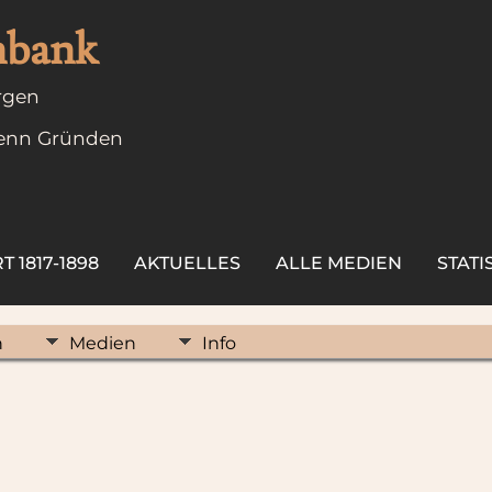
nbank
rgen
henn Gründen
 1817-1898
AKTUELLES
ALLE MEDIEN
STATI
n
Medien
Info