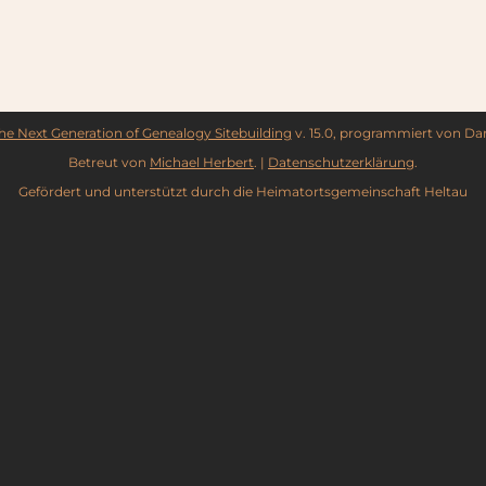
he Next Generation of Genealogy Sitebuilding
v. 15.0, programmiert von Da
Betreut von
Michael Herbert
. |
Datenschutzerklärung
.
Gefördert und unterstützt durch die Heimatortsgemeinschaft Heltau